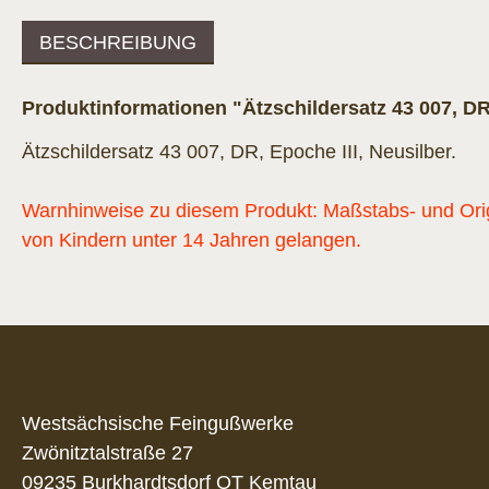
BESCHREIBUNG
Produktinformationen "Ätzschildersatz 43 007, DR
Ätzschildersatz 43 007, DR, Epoche III, Neusilber.
Warnhinweise zu diesem Produkt: Maßstabs- und Origi
von Kindern unter 14 Jahren gelangen.
Westsächsische Feingußwerke
Zwönitztalstraße 27
09235 Burkhardtsdorf OT Kemtau