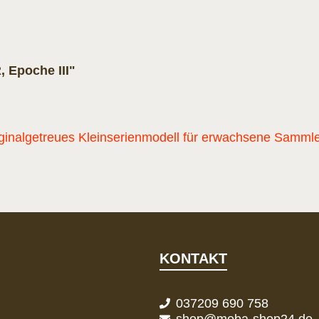
, Epoche III"
nalgetreues Kleinserienmodell für erwachsene Sammler u
KONTAKT
037209 690 758