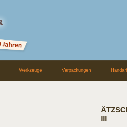
Werkzeuge
Verpackungen
Handarb
ÄTZSCH
III