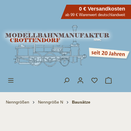
inhalt springen
0 € Versandkosten
ab 99 € Warenwert deutschlandweit
Nenngrößen
Nenngröße N
Bausätze