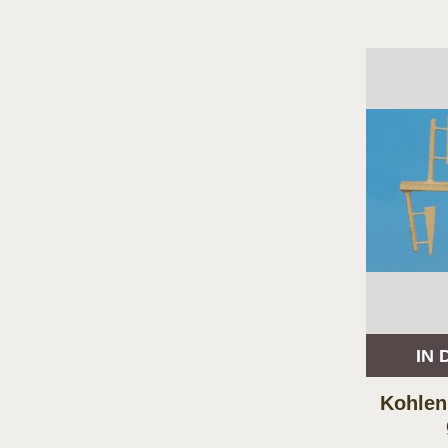
IN
Kohlen
2&acu