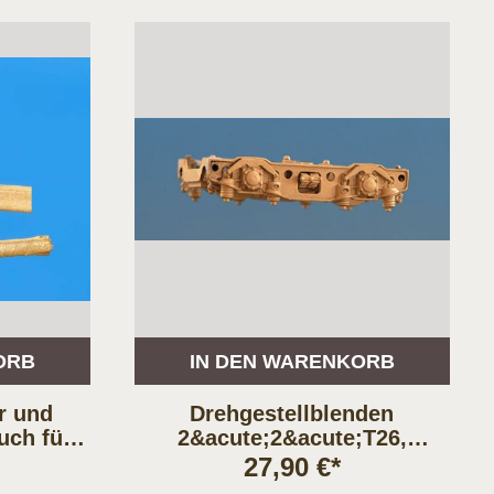
ORB
IN DEN WARENKORB
r und
Drehgestellblenden
uch für
2&acute;2&acute;T26,
H0
Messingguß - Bausatz. 1
27,90 €*