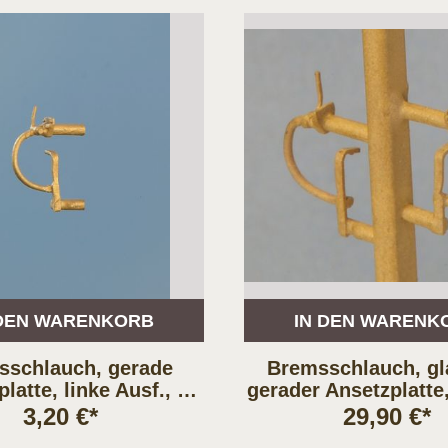
 DEN WARENKORB
IN DEN WARENK
sschlauch, gerade
Bremsschlauch, gla
latte, linke Ausf., 2
gerader Ansetzplatte
Stück
3,20 €*
29,90 €*