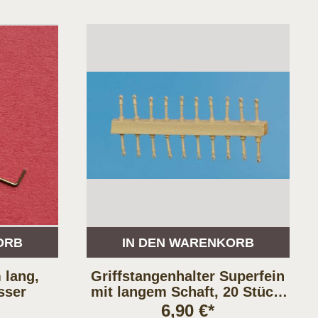
ORB
IN DEN WARENKORB
 lang,
Griffstangenhalter Superfein
sser
mit langem Schaft, 20 Stück,
NG H0, TT
6,90 €*