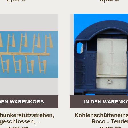
 DEN WARENKORB
IN DEN WARENK
bunkerstützstreben,
Kohlenschütteneins
geschlossen,
Roco - Tende
te;2&acute;T26, 28,
2&acute;2&acute;T