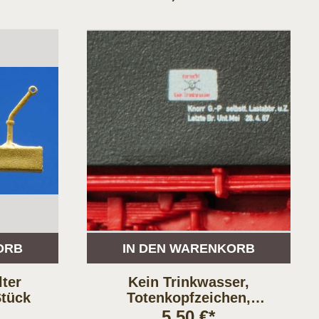
ORB
IN DEN WARENKORB
lter
Kein Trinkwasser,
Stück
Totenkopfzeichen,
Schiebebilder.
5,50 €*