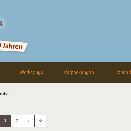
Werkzeuge
Verpackungen
Handarb
nder
1
2