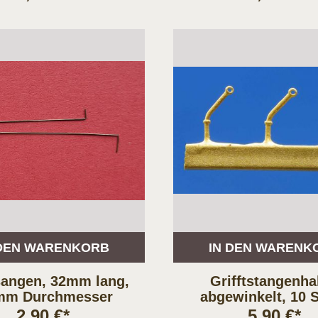
 DEN WARENKORB
IN DEN WARENK
tsangen, 32mm lang,
Grifftstangenha
mm Durchmesser
abgewinkelt, 10 
2,90 €*
5,90 €*