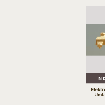
IN
Elektr
Umla