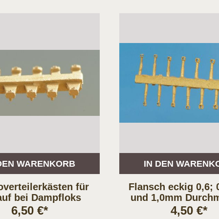
 DEN WARENKORB
IN DEN WARENK
overteilerkästen für
Flansch eckig 0,6; 0
uf bei Dampfloks
und 1,0mm Durch
6,50 €*
4,50 €*