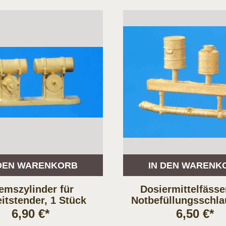
 DEN WARENKORB
IN DEN WARENK
emszylinder für
Dosiermittelfässe
itstender, 1 Stück
Notbefüllungsschla
KST-Loks, NG 
6,90 €*
6,50 €*