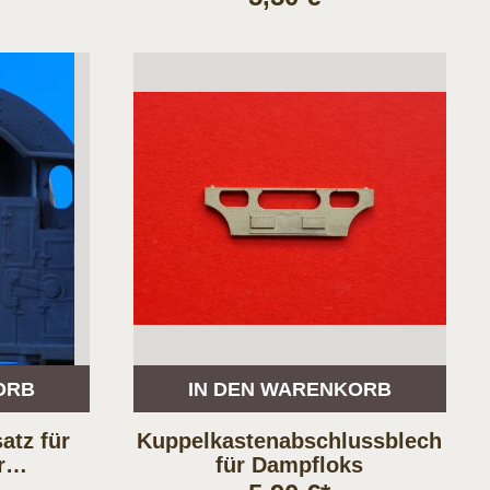
ORB
IN DEN WARENKORB
atz für
Kuppelkastenabschlussblech
r
für Dampfloks
26 und