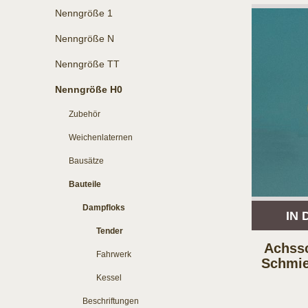
Nenngröße 1
Nenngröße N
Nenngröße TT
Nenngröße H0
Zubehör
Weichenlaternen
Bausätze
Bauteile
Dampfloks
IN
Tender
Achssc
Fahrwerk
Schmie
Kessel
Beschriftungen