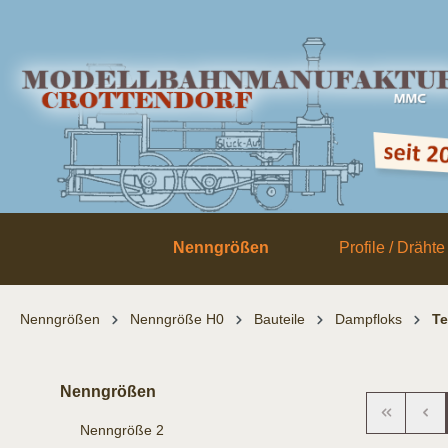
inhalt springen
Nenngrößen
Profile / Drähte
Nenngrößen
Nenngröße H0
Bauteile
Dampfloks
Te
Nenngrößen
Nenngröße 2