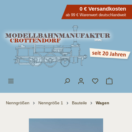
inhalt springen
0 € Versandkosten
ab 99 € Warenwert deutschlandweit
Nenngrößen
Nenngröße 1
Bauteile
Wagen