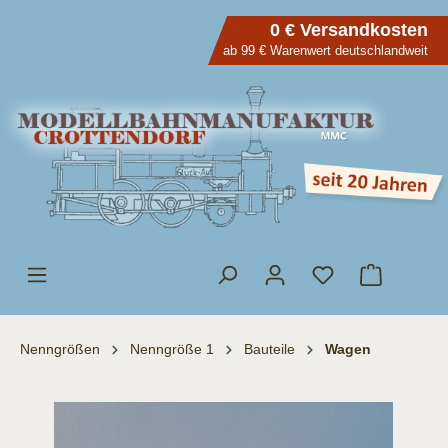
inhalt springen
0 € Versandkosten
ab 99 € Warenwert deutschlandweit
Nenngrößen
Nenngröße 1
Bauteile
Wagen