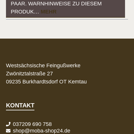
AAR. WARNHINWEISE ZU DIESEM P
RODUK…
MEHR
Westsächsische Feingußwerke
Zwönitztalstraße 27
09235 Burkhardtsdorf OT Kemtau
KONTAKT
037209 690 758
shop@moba-shop24.de