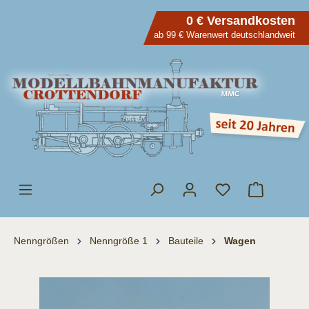
inhalt springen
0 € Versandkosten
ab 99 € Warenwert deutschlandweit
Nenngrößen
Nenngröße 1
Bauteile
Wagen